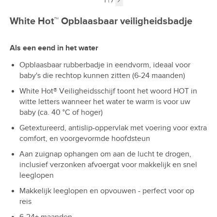
1
|
7
Next image
White Hot™ Opblaasbaar veiligheidsbadje
Als een eend in het water
Opblaasbaar rubberbadje in eendvorm, ideaal voor
baby's die rechtop kunnen zitten (6-24 maanden)
White Hot® Veiligheidsschijf toont het woord HOT in
witte letters wanneer het water te warm is voor uw
baby (ca. 40 °C of hoger)
Getextureerd, antislip-oppervlak met voering voor extra
comfort, en voorgevormde hoofdsteun
Aan zuignap ophangen om aan de lucht te drogen,
inclusief verzonken afvoergat voor makkelijk en snel
leeglopen
Makkelijk leeglopen en opvouwen - perfect voor op
reis