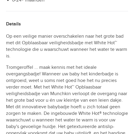
6-24+ maanden
Details
Op een veilige manier overschakelen naar het grote bad
met dit Opblaasbaar veiligheidsbadje met White Hot™
technologie die u waarschuwt wanneer het water te warm
is.
Tromgeroffel ... maak kennis met het ideale
overgangsbadje! Wanneer uw baby het kinderbadje is
ontgroeid, weet u soms niet goed hoe het nu precies
verder moet. Met het White Hot™ Opblaasbaar
veiligheidsbadje van Munchkin verloopt de overgang naar
het grote bad voor u én uw kleintje van een leien dakje.
Met dit innovatieve babybadje hoeft u zich totaal geen
zorgen te maken. De ingebouwde White Hot® technologie
waarschuwt u wanneer het water te warm is voor uw
baby's gevoelige huidje. Het getextureerde antislip-
oppervlak voorkomt dat uw baby uitglijdt, en het handige