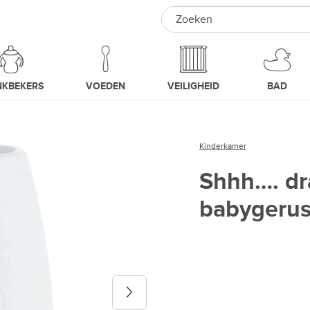
Search
NKBEKERS
VOEDEN
VEILIGHEID
BAD
Kinderkamer
Shhh…. dr
babygerust
Next image