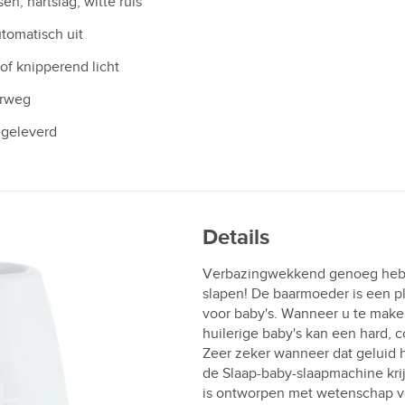
en, hartslag, witte ruis
tomatisch uit
of knipperend licht
erweg
egeleverd
Details
Verbazingwekkend genoeg hebbe
slapen! De baarmoeder is een p
voor baby's. Wanneer u te mak
huilerige baby's kan een hard, 
Zeer zeker wanneer dat geluid h
de Slaap-baby-slaapmachine kri
is ontworpen met wetenschap v