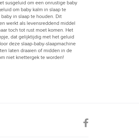
 het susgeluid om een onrustige baby
geluid om baby kalm in slaap te
m baby in slaap te houden. Dit
jen werkt als levensreddend middel
maar toch tot rust moet komen. Het
je, dat gelijktijdig met het geluid
 door deze slaap-baby-slaapmachine
en laten draaien of midden in de
om niet knettergek te worden!